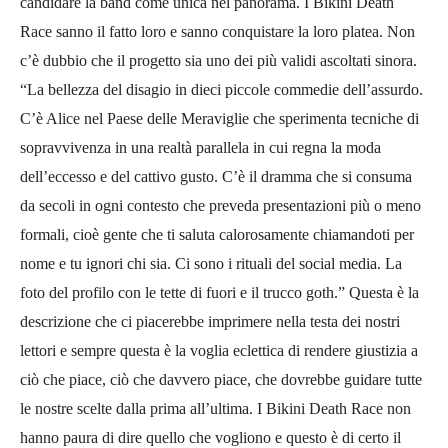
candidare la band come unica nel panorama. I Bikini Death
Race sanno il fatto loro e sanno conquistare la loro platea. Non
c’è dubbio che il progetto sia uno dei più validi ascoltati sinora.
“La bellezza del disagio in dieci piccole commedie dell’assurdo.
C’è Alice nel Paese delle Meraviglie che sperimenta tecniche di
sopravvivenza in una realtà parallela in cui regna la moda
dell’eccesso e del cattivo gusto. C’è il dramma che si consuma
da secoli in ogni contesto che preveda presentazioni più o meno
formali, cioè gente che ti saluta calorosamente chiamandoti per
nome e tu ignori chi sia. Ci sono i rituali del social media. La
foto del profilo con le tette di fuori e il trucco goth.” Questa è la
descrizione che ci piacerebbe imprimere nella testa dei nostri
lettori e sempre questa è la voglia eclettica di rendere giustizia a
ciò che piace, ciò che davvero piace, che dovrebbe guidare tutte
le nostre scelte dalla prima all’ultima. I Bikini Death Race non
hanno paura di dire quello che vogliono e questo è di certo il