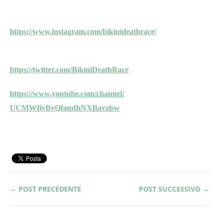
https://www.instagram.com/
bikinideathrace/
https://twitter.com/
BikiniDeathRace
https://www.youtube.com/
channel/
UCMWIivBvQfamIhNXBavzlsw
← POST PRECEDENTE
POST SUCCESSIVO →