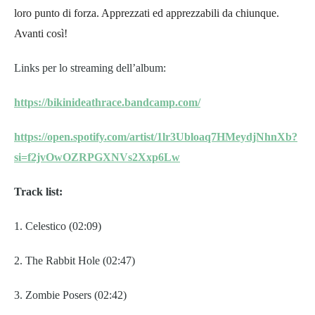
loro punto di forza. Apprezzati ed apprezzabili da chiunque.
Avanti così!
Links per lo streaming dell’album:
https://bikinideathrace.
bandcamp.com/
https://open.spotify.com/
artist/1lr3Ubloaq7HMeydjNhnXb?
si=f2jvOwOZRPGXNVs2Xxp6Lw
Track list:
1.
Celestico (02:09)
2. The Rabbit Hole (02:47)
3. Zombie Posers (02:42)