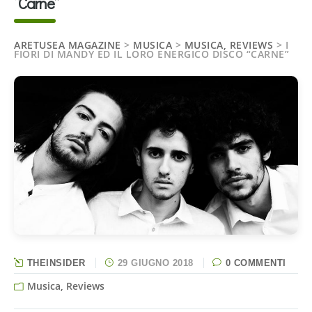
“Carne”
ARETUSEA MAGAZINE
>
MUSICA
>
MUSICA, REVIEWS
>
I
FIORI DI MANDY ED IL LORO ENERGICO DISCO “CARNE”
THEINSIDER
29 GIUGNO 2018
0 COMMENTI
Musica, Reviews