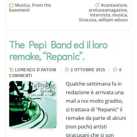
Musica, From the
#cantautore
,
basement
aretuseamagazine
,
intervista
,
musica
,
Siracusa
,
william wilson
The Pepi Band ed il loro
remake, “Repanic”.
LORENZO D'ANTONI
2 OTTOBRE 2015
0
COMMENTI
Qualche settimana fa in
redazione è arrivata una
mail a noi molto gradito,
si trattava di “Repanic” il
remake da parte di alcuni
(non pochi) artisti
siracusani che si son