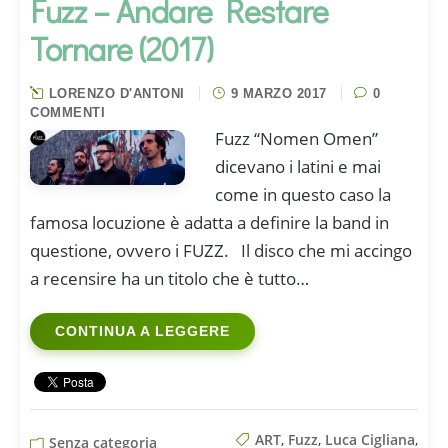
Fuzz – Andare Restare
Tornare (2017)
LORENZO D'ANTONI
9 MARZO 2017
0
COMMENTI
Fuzz “Nomen Omen”
dicevano i latini e mai
come in questo caso la
famosa locuzione è adatta a definire la band in
questione, ovvero i FUZZ. Il disco che mi accingo
a recensire ha un titolo che è tutto…
CONTINUA A LEGGERE
ART
,
Fuzz
,
Luca Cigliana
,
Senza categoria