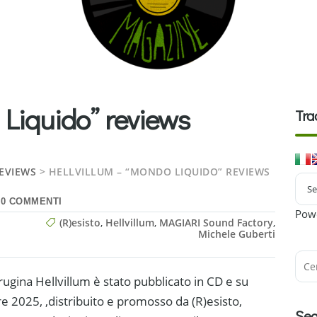
 Liquido” reviews
Tra
EVIEWS
>
HELLVILLUM – “MONDO LIQUIDO” REVIEWS
0 COMMENTI
Pow
(R)esisto
,
Hellvillum
,
MAGIARI Sound Factory
,
Michele Guberti
ugina Hellvillum è stato pubblicato in CD e su
re 2025, ,distribuito e promosso da (R)esisto,
Seg