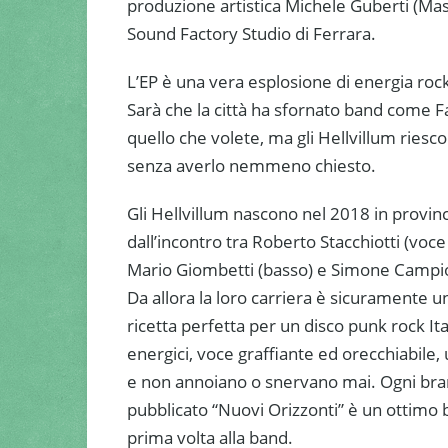
produzione artistica Michele Guberti (Mas
Sound Factory Studio di Ferrara.
L’EP è una vera esplosione di energia rock
Sarà che la città ha sfornato band come Fas
quello che volete, ma gli Hellvillum riesc
senza averlo nemmeno chiesto.
Gli Hellvillum nascono nel 2018 in provinc
dall’incontro tra Roberto Stacchiotti (voce 
Mario Giombetti (basso) e Simone Campioni
Da allora la loro carriera è sicuramente 
ricetta perfetta per un disco punk rock Ital
energici, voce graffiante ed orecchiabile,
e non annoiano o snervano mai. Ogni bran
pubblicato “Nuovi Orizzonti” è un ottimo bi
prima volta alla band.