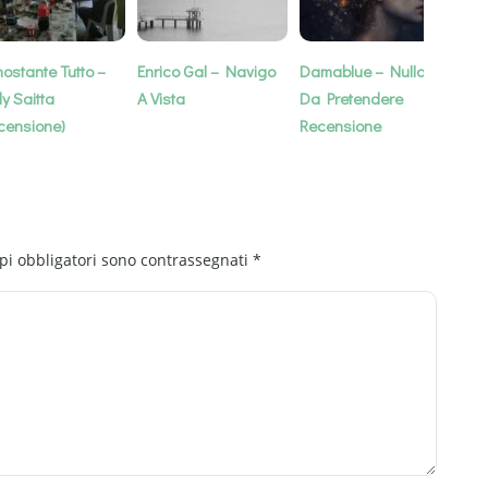
ostante Tutto –
Enrico Gal – Navigo
Damablue – Nulla
Goo
y Saitta
A Vista
Da Pretendere
Rec
censione)
Recensione
pi obbligatori sono contrassegnati
*