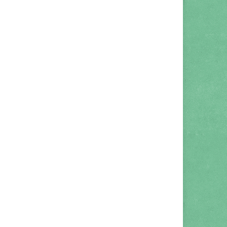
d Boy – Beeside
ensione