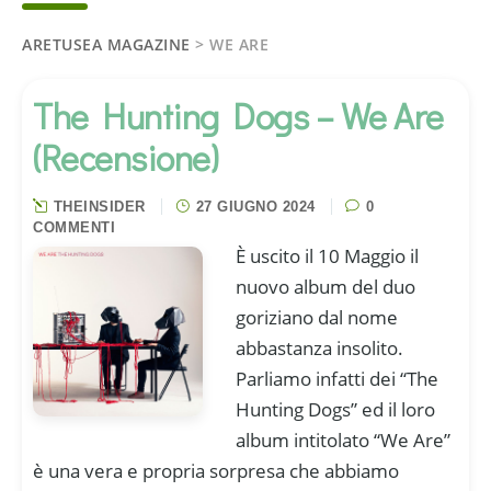
ARETUSEA MAGAZINE
>
WE ARE
The Hunting Dogs – We Are
(Recensione)
THEINSIDER
27 GIUGNO 2024
0
COMMENTI
È uscito il 10 Maggio il
nuovo album del duo
goriziano dal nome
abbastanza insolito.
Parliamo infatti dei “The
Hunting Dogs” ed il loro
album intitolato “We Are”
è una vera e propria sorpresa che abbiamo