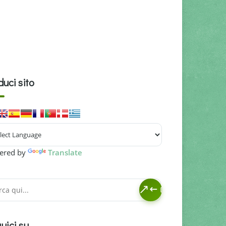
duci sito
ered by
Translate
uici su