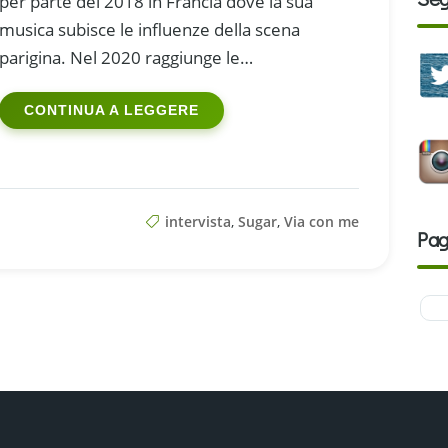
per parte del 2018 in Francia dove la sua
musica subisce le influenze della scena
parigina. Nel 2020 raggiunge le…
CONTINUA A LEGGERE
intervista
,
Sugar
,
Via con me
Pag