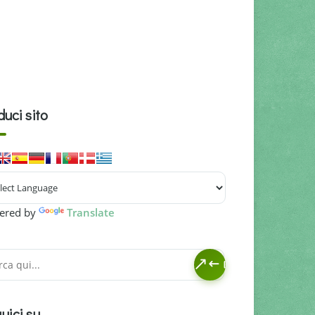
duci sito
ered by
Translate
uici su