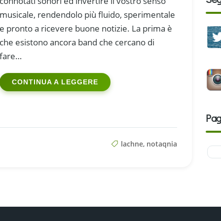
connotati sonori ed invertire il vostro senso
musicale, rendendolo più fluido, sperimentale
e pronto a ricevere buone notizie. La prima è
che esistono ancora band che cercano di
fare…
CONTINUA A LEGGERE
Pag
lachne
,
notaqnia