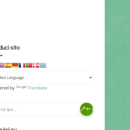
duci sito
ered by
Translate
uici su