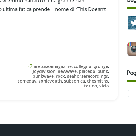
avremmo parlato di una grande band
 ultima fatica prende il nome di “This Doesn’t
aretuseamagazine
,
collegno
,
grunge
,
joydivision
,
newwave
,
placebo
,
punk
,
Pag
punkwave
,
rock
,
seahorserecordings
,
someday
,
sonicyouth
,
subsonica
,
thesmiths
,
torino
,
vicio