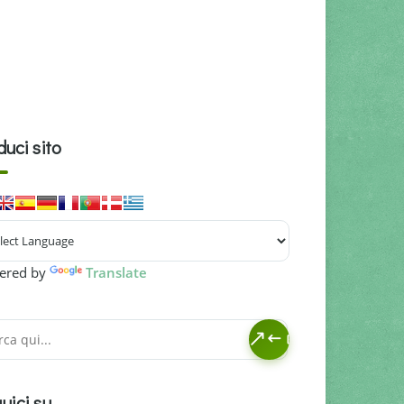
duci sito
ered by
Translate
uici su