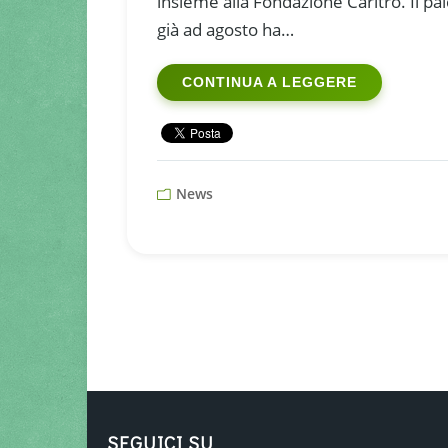
insieme alla Fondazione Caritro. Il pal
già ad agosto ha…
CONTINUA A LEGGERE
News
SEGUICI SU