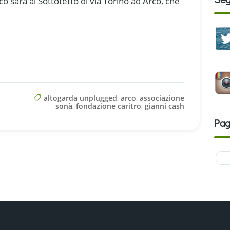
co sarà al Sottotetto di via Torino ad Arco, che
altogarda unplugged
,
arco
,
associazione
sonà
,
fondazione caritro
,
gianni cash
Pag