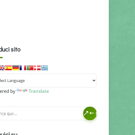
duci sito
ered by
Translate
uici su