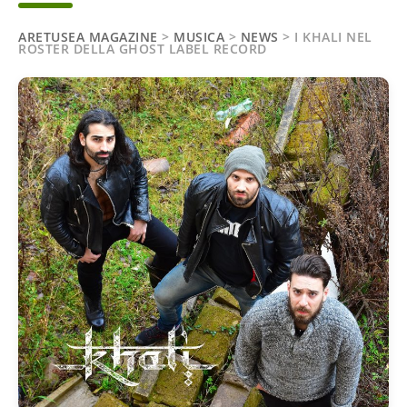
ARETUSEA MAGAZINE
>
MUSICA
>
NEWS
>
I KHALI NEL
ROSTER DELLA GHOST LABEL RECORD